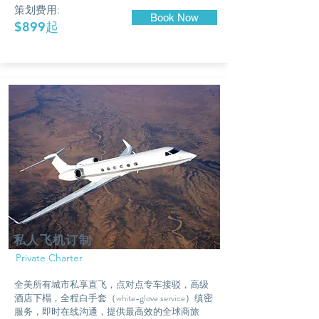
策划费用:
Book Now
$899起
私人飞机订制
Private Charter
全美所有城市私享直飞，点对点专车接驳，高级
酒店下榻，全程白手套（white-glove service）缜密
服务，即时在线沟通，提供最高效的全球商旅