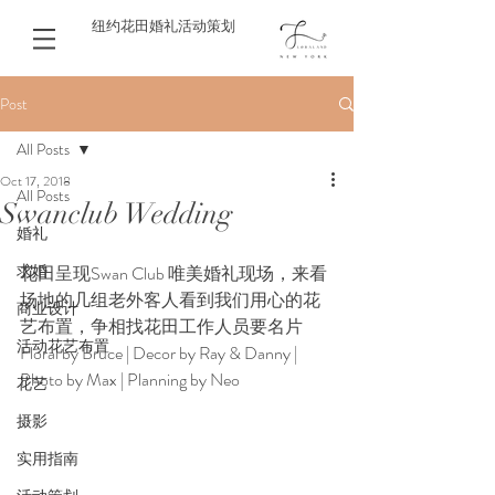
纽约花田婚礼活动策划
Post
All Posts
Oct 17, 2018
All Posts
Swanclub Wedding
婚礼
求婚
花田呈现Swan Club 唯美婚礼现场，来看
场地的几组老外客人看到我们用心的花
商业设计
艺布置，争相找花田工作人员要名片 
活动花艺布置
Floral by Bruce | Decor by Ray & Danny | 
Photo by Max | Planning by Neo 
花艺
摄影
实用指南