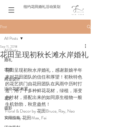
纽约花田婚礼活动策划
Post
All Posts
Sep 11, 2018
All Posts
花田呈现初秋长滩水岸婚礼
婚礼
求婚
花田呈现初秋水岸婚礼，感谢新娘半年
来对花田团队的信任和厚望！初秋特色
商业设计
的花艺拱门由花田团队在风雨中历时打
活动花艺布置
造，用了十多种鲜花花材，绿植，渐变
色叶材，搭配出来的如同原生植物一般
花艺
生机勃勃，秋意盎然！
摄影
Floral & Decor by 花田Bruce, Ray, Neo
Photo by 花田Max, Fei 
实用指南