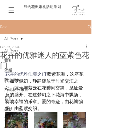
纽约花田婚礼活动策划
Post
All Posts
Feb 29, 2024
All Posts
花卉的优雅迷人的蓝紫色花
婚礼
门
求婚
花卉的优雅仙境之门
'
蓝紫花海，这座花
商业设计
门如梦似幻，静静绽放于时光交汇之
处。蓝天与紫云在花瓣间交舞，见证爱
活动花艺布置
意的盛开。在这梦幻之下花海中飘扬，
花艺
奏响幸福的乐章。爱的奇迹，由花瓣编
织，由蓝紫交织。
摄影
实用指南