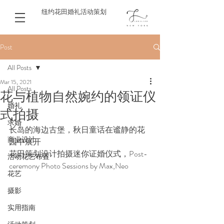
纽约花田婚礼活动策划
Post
All Posts
Mar 15, 2021
All Posts
花与植物自然婉约的领证仪
婚礼
式拍摄
求婚
长岛的海边古堡，秋日童话在谧静的花
商业设计
园中展开
花田策划设计拍摄迷你证婚仪式，Post-
活动花艺布置
ceremony Photo Sessions by Max,Neo
花艺
摄影
实用指南