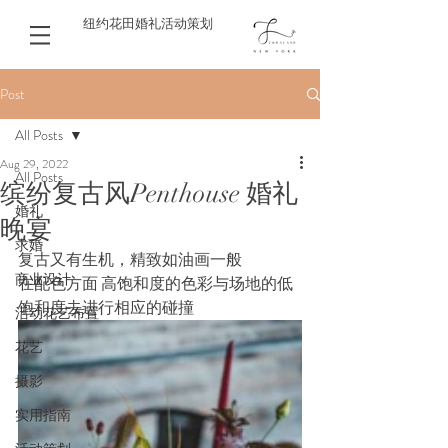
纽约花田婚礼活动策划
Post
All Posts
Aug 29, 2022
All Posts
缤纷复古风Penthouse 婚礼
婚礼
晚宴
求婚
复古又有生机，精致如油画一般
商业设计
在配色方面 高饱和度的色彩与场地的低
饱和度去进行相应的碰撞
活动花艺布置
花艺
摄影
实用指南