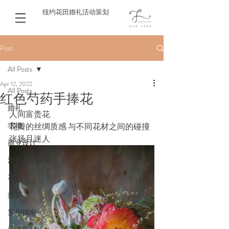
纽约花田婚礼活动策划
Post
All Posts
Apr 12, 2022
All Posts
红色芍药手捧花
婚礼
人间富贵花 
求婚
花瓣的丝绸质感 与不同花材之间的碰撞 
张扬且迷人
商业设计
活动花艺布置
花艺
摄影
实用指南