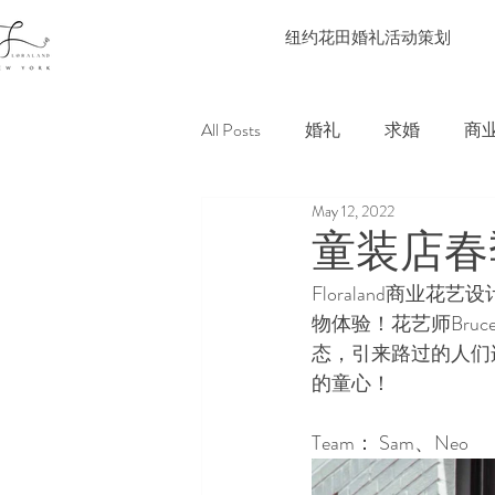
纽约花田婚礼活动策划
All Posts
婚礼
求婚
商
May 12, 2022
童装店春
Floraland商业花
物体验！花艺师Br
态，引来路过的人们
的童心！
Team： Sam、Neo