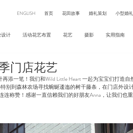
ENGLISH
首页
花田故事
婚礼策划
小型婚
业设计
活动花艺布置
花艺
摄影
实用指南
季门店花艺
艺设计再添一笔！我们和Wild Little Heart 一起为宝宝们
uce特别到森林农场寻找蜿蜒逶迤的树干藤条，在门店外设
连连称赞！感谢一直信赖我们的好朋友Anna，让我们也