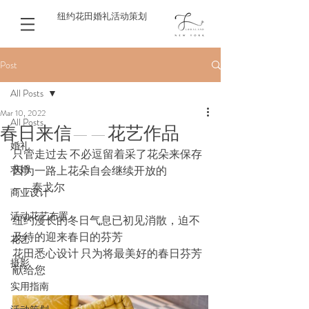
纽约花田婚礼活动策划
Post
All Posts
Mar 10, 2022
All Posts
春日来信——花艺作品
婚礼
只管走过去 不必逗留着采了花朵来保存 
求婚
因为一路上花朵自会继续开放的
——泰戈尔
商业设计
活动花艺布置
纽约漫长的冬日气息已初见消散，迫不
及待的迎来春日的芬芳
花艺
花田悉心设计 只为将最美好的春日芬芳
摄影
献给您
实用指南