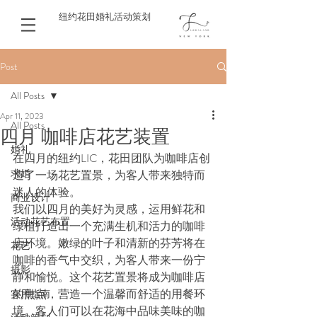
纽约花田婚礼活动策划
Post
All Posts
Apr 11, 2023
All Posts
四月 咖啡店花艺装置
婚礼
在四月的纽约LIC，花田团队为咖啡店创
求婚
造了一场花艺置景，为客人带来独特而
迷人的体验。
商业设计
我们以四月的美好为灵感，运用鲜花和
活动花艺布置
绿植打造出一个充满生机和活力的咖啡
店环境。嫩绿的叶子和清新的芬芳将在
花艺
咖啡的香气中交织，为客人带来一份宁
摄影
静和愉悦。这个花艺置景将成为咖啡店
的焦点，营造一个温馨而舒适的用餐环
实用指南
境。客人们可以在花海中品味美味的咖