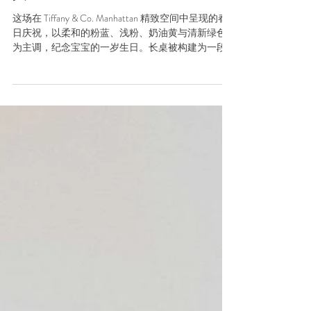
春日柔和色调一岁生日庆
典
这场在 Tiffany & Co. Manhattan 精致空间中呈现的春
日庆祝，以柔和的粉蓝、浅粉、奶油黄与清新绿色
为主调，纪念宝宝的一岁生日。长桌被构建为一段
连贯的视觉叙事，层叠搭配毛茛、郁金香、花园玫
瑰，以及飞燕草与轻盈填充花材等细腻花艺。每组
花艺在高度与疏密上都经过刻意变化，使视线能够
在桌面间自然流动，同时呼应春天的柔软气息与场
合的亲密氛围。从图案蛋糕层到趣味摆件，这些细
节被顺畅地融入整体设计之中，在保持统一感的同
时不过度干扰空间本身。 长桌布局的选择旨在促进
互动，将庆祝转化为一种共享体验，而非零散的片
段。花艺质感被控制在轻盈且富有层次的状态，以
呼应场地简洁的建筑线条与中性色调，形成平衡而
非对比。通过将相对结构化的元素（如蛋糕与餐桌
陈设）与自然、略带趣味感的花艺相结合，整体设
计呈现出一种克制而有节奏的美感，既显得经过深
思熟虑，也保有私人情感，恰如其分地诠释这一优